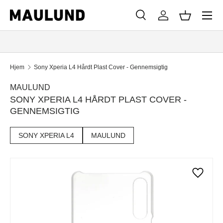
Menu
SPRING TIL INDHOLD
Søg
Log ind
Kurv
Søg
Søg
Hjem
Sony Xperia L4 Hårdt Plast Cover - Gennemsigtig
MAULUND
SONY XPERIA L4 HÅRDT PLAST COVER -
GENNEMSIGTIG
SONY XPERIA L4
MAULUND