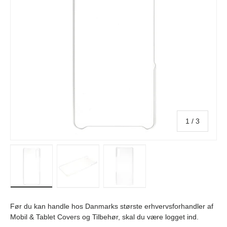
af
1
/
3
Indlæs billede i galleri visning
Indlæs billede i galleri visning
Indlæs billede i galleri visn
Før du kan handle hos Danmarks største erhvervsforhandler af
Mobil & Tablet Covers og Tilbehør, skal du være logget ind.