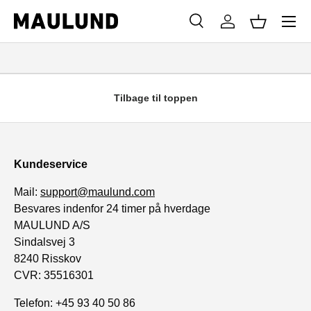
Menu
SPRING TIL INDHOLD
Søg
Log ind
Kurv
Søg
Søg
Tilbage til toppen
Kundeservice
Mail:
support@maulund.com
Besvares indenfor 24 timer på hverdage
MAULUND A/S
Sindalsvej 3
8240 Risskov
CVR: 35516301
Telefon: +45 93 40 50 86