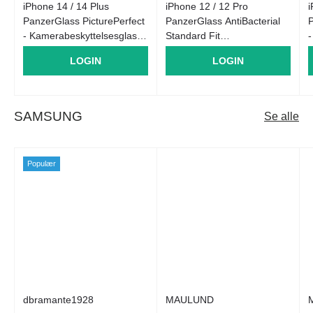
iPhone 14 / 14 Plus
iPhone 12 / 12 Pro
i
PanzerGlass PicturePerfect
PanzerGlass AntiBacterial
- Kamerabeskyttelsesglas -
Standard Fit
-
Platinum Strength -
Skærmbeskyttelse -
LOGIN
LOGIN
Gennemsigtig / Sort
Gennemsigtig
SAMSUNG
Se alle
Populær
dbramante1928
MAULUND