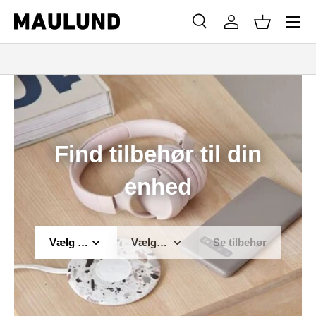
Menu
SPRING TIL INDHOLD
Søg
Log ind
Kurv
Søg
Søg
Find tilbehør til din
enhed
Vælg m
Vælg m
Se tilbehør
ærke
odel