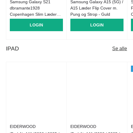
Samsung Galaxy S21
Samsung Galaxy A15 (5G) /
dbramante1928
A15 Læder Flip Cover m.
F
Copenhagen Slim Læder
Pung og Strop - Guld
C
Cover m. Pung - Tan
LOGIN
LOGIN
IPAD
Se alle
EIDERWOOD
EIDERWOOD