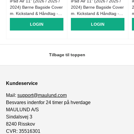
iPad Air 11" (2026 / 2025 /
iPad Air 11" (2026 / 2025 /
i
2024) Børne Bagside Cover
2024) Børne Bagside Cover
m. Kickstand & Håndtag -
m. Kickstand & Håndtag -
m
Lilla
Blå
LOGIN
LOGIN
Tilbage til toppen
Kundeservice
Mail:
support@maulund.com
Besvares indenfor 24 timer på hverdage
MAULUND A/S
Sindalsvej 3
8240 Risskov
CVR: 35516301