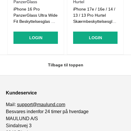
PanzerGlass
Hurtel
iPhone 16 Pro
iPhone 17e / 16e / 14 /
PanzerGlass Ultra Wide
13 / 13 Pro Hurtel
Fit Beskyttelsesglas m.
Skærmbeskyttelsesglas
EasyAligner - Diamond
- Gennemsigtig
Strength -
LOGIN
LOGIN
Gennemsigtig / Sort
Kant
Tilbage til toppen
Kundeservice
Mail:
support@maulund.com
Besvares indenfor 24 timer på hverdage
MAULUND A/S
Sindalsvej 3