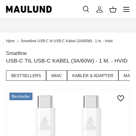
Menu
SPRING TIL INDHOLD
Søg
Log ind
Kurv
Søg
Søg
Hjem
Smartline USB-C til USB-C Kabel (3A/60W) - 1 m. - Hvid
Smartline
USB-C TIL USB-C KABEL (3A/60W) - 1 M. - HVID
BESTSELLERS
IMAC
KABLER & ADAPTER
MAC M
Bestseller