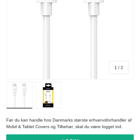
af
1
/
2
Indlæs billede i galleri visning
Indlæs billede i galleri visning
Før du kan handle hos Danmarks største erhvervsforhandler af
Mobil & Tablet Covers og Tilbehør, skal du være logget ind.