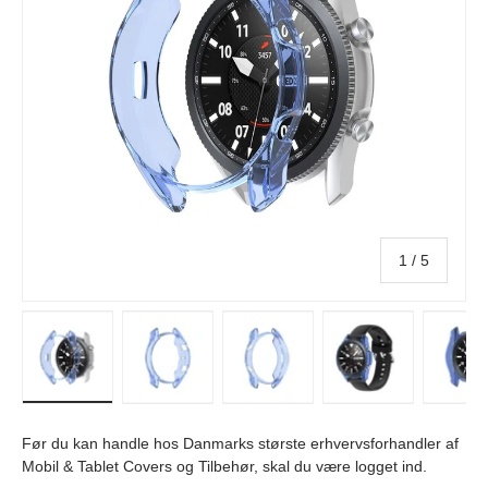
af
1
/
5
Indlæs billede i galleri visning
Indlæs billede i galleri visning
Indlæs billede i galleri visn
In
Før du kan handle hos Danmarks største erhvervsforhandler af
Mobil & Tablet Covers og Tilbehør, skal du være logget ind.