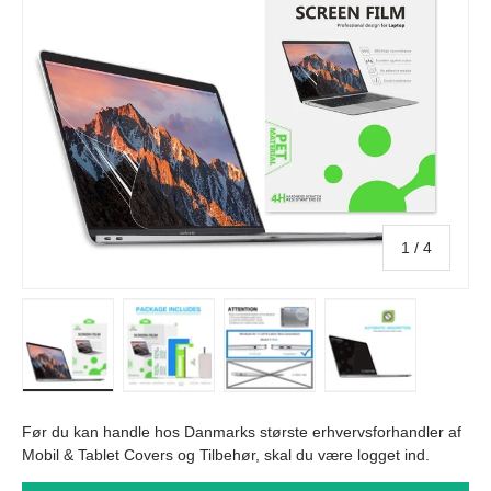
af
1
/
4
Indlæs billede i galleri visning
Indlæs billede i galleri visning
Indlæs billede i galleri visn
In
Før du kan handle hos Danmarks største erhvervsforhandler af
Mobil & Tablet Covers og Tilbehør, skal du være logget ind.