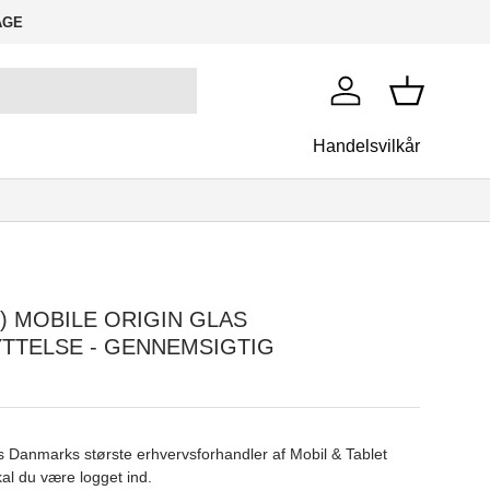
AGE
Log ind
Kurv
Handelsvilkår
RIGIN
22) MOBILE ORIGIN GLAS
TELSE - GENNEMSIGTIG
 Danmarks største erhvervsforhandler af Mobil & Tablet
al du være logget ind.