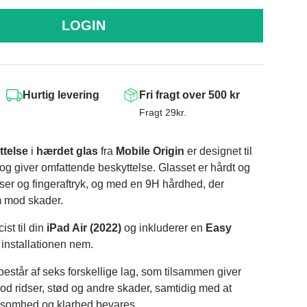
LOGIN
Hurtig levering
Fri fragt over 500 kr
Fragt 29kr.
telse
i
hærdet
glas
fra
Mobile
Origin
er designet til
og giver omfattende beskyttelse. Glasset er hårdt og
idser og fingeraftryk, og med en 9H hårdhed, der
m mod skader.
st til din
iPad Air (2022)
og inkluderer en
Easy
r installationen nem.
består af seks forskellige lag, som tilsammen giver
od ridser, stød og andre skader, samtidig med at
somhed og klarhed bevares.