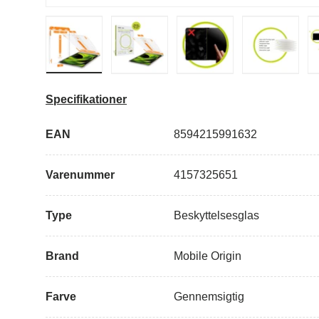
Indlæs billede i galleri visning
Indlæs billede i galleri visning
Indlæs billede i 
Specifikationer
EAN
8594215991632
Varenummer
4157325651
Type
Beskyttelsesglas
Brand
Mobile Origin
Farve
Gennemsigtig