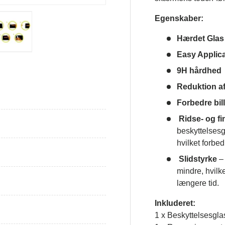
Egenskaber:
Hærdet Glas
Easy Applica
galleri visning
Indlæs billede i galleri visning
Indlæs billede i galleri visning
9H hårdhed
Reduktion a
Forbedre bil
Ridse- og f
beskyttelsesg
hvilket forb
Slidstyrke
– 
mindre, hvilke
længere tid.
Inkluderet:
1 x Beskyttelsesgla