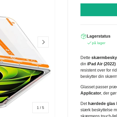
Lagerstatus
NÆSTE
på lager
Dette
skærmbeskyt
din
iPad Air (2022)
resistent over for r
beskytter din skær
Glasset passer præci
Applicator
, der gø
Det
hærdede glas
af
1
/
5
stærk beskyttelse m
skærmens touch-føl